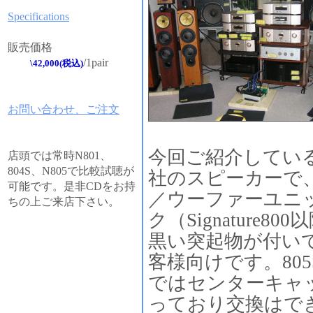
Specifications
販売価格
/1pair
\42,000(税込)
お問い合わせ、ご注文
今回ご紹介してい
店頭では常時N801、
804S、N805で比較試聴が
社のスピーカーで
可能です。是非CDをお持
／ウーファーユニ
ちの上ご来店下さい。
ク（Signature
黒い突起物が付い
客様向けです。805S
ではセンターキャ
っており交換はで