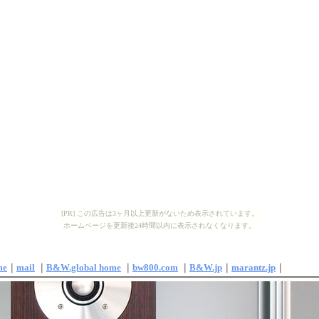
[PR] この広告は3ヶ月以上更新がないため表示されています。
ホームページを更新後24時間以内に表示されなくなります。
me
｜
mail
｜
B&W.global home
｜
bw800.com
｜
B&W.jp
｜
marantz.jp
｜