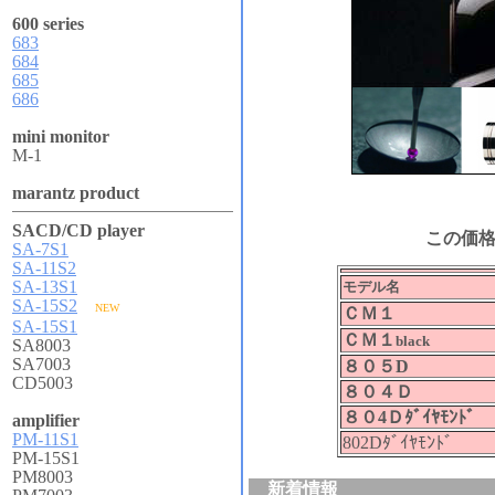
600 series
683
684
685
686
mini monitor
M-1
marantz product
SACD/CD player
この価
SA-7S1
SA-11S2
SA-13S1
モデル名
SA-15S2
NEW
ＣＭ１
SA-15S1
ＣＭ１
black
SA8003
SA7003
８０５D
CD5003
８０４Ｄ
８０4Ｄﾀﾞｲﾔﾓﾝﾄﾞ
amplifier
PM-11S1
802Dﾀﾞｲﾔﾓﾝﾄﾞ
PM-15S1
PM8003
新着情報