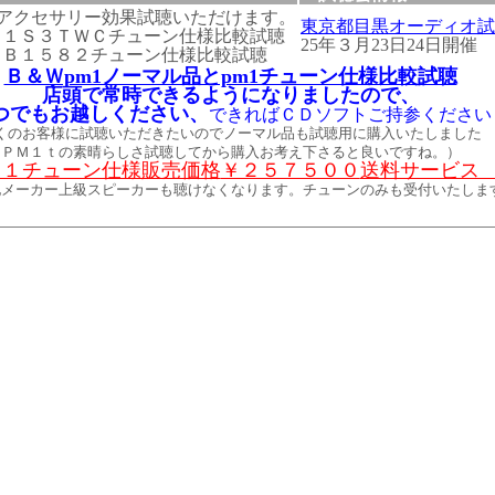
ン、アクセサリー効果試聴いただけます。
東京都目黒オーディオ試
１１Ｓ３ＴＷＣチューン仕様比較試聴
25年３月23日24日開催
ＲＢ１５８２チューン仕様比較試聴
Ｂ＆Ｗpm1ノーマル品とpm1チューン仕様比較試聴
店頭で常時できるようになりましたので、
つでもお越しください、
できればＣＤソフトご持参ください
くのお客様に試聴いただきたいのでノーマル品も試聴用に購入いたしました
ＰＭ１ｔの素晴らしさ試聴してから購入お考え下さると良いですね。）
Ｍ１チューン仕様販売価格
￥２５７５００
送料サービ
他メーカー上級スピーカーも聴けなくなります。チューンのみも受付いたしま