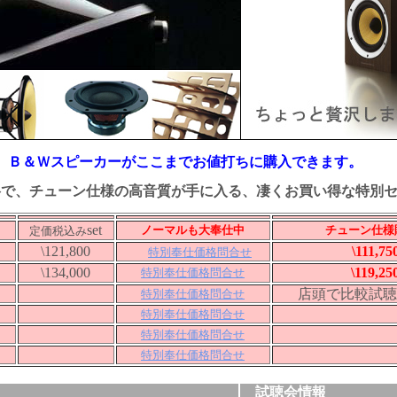
Ｂ＆Ｗスピーカーがここまでお値打ちに購入できます。
格で、チューン仕様の高音質が手に入る、凄くお買い得な特別
set
ノーマルも大奉仕中
チューン仕様
定価税込み
\121,800
\111,75
特別奉仕価格問合せ
\134,000
\119,25
特別奉仕価格問合せ
店頭で比較試聴
特別奉仕価格問合せ
特別奉仕価格問合せ
特別奉仕価格問合せ
特別奉仕価格問合せ
試聴会情報