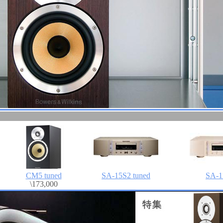
CM5 tuned
SA-15S2 tuned
SA-1
\173,000