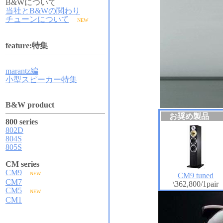
B&Wについて
当社とB&Wの関わり
チューンについて
NEW
feature:特集
marantz編
小型スピーカー特集
B&W product
お奨め製品
800 series
802D
804S
805S
CM series
CM9
NEW
CM9 tuned
CM7
\362,800/1pair
CM5
NEW
CM1