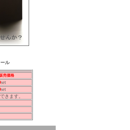
セール
販売価格
0
set
0
set
できます。