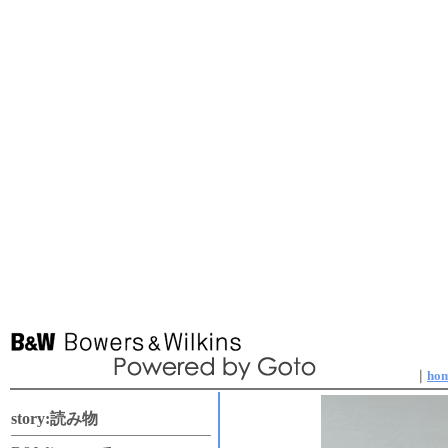
｜
ho
story:読み物