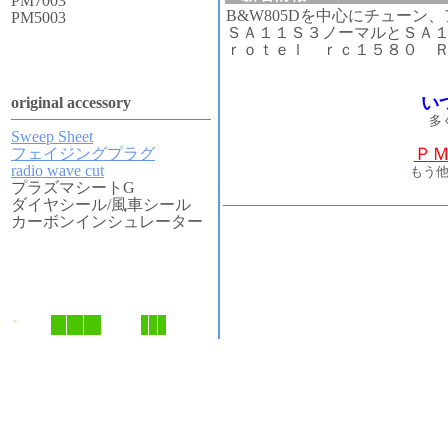
PM7003
B&W805Dを中心にチュー
PM5003
ＳＡ１１Ｓ３ノーマルとＳＡ
ｒｏｔｅｌ ｒｃ１５８０ 
い
original accessory
多
Sweep Sheet
Ｐ
フェイジングプラグ
radio wave cut
もう
プラズマシートG
ダイヤシール/風車シール
カーボンインシュレーター